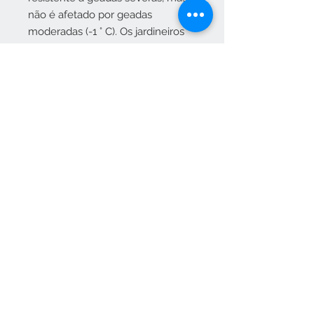
não é afetado por geadas
moderadas (-1 ° C). Os jardineiros
que procuram uma erica
resistente, adequada para a
cultura em vasos, não podem
fazer melhor do que experimentar
esta linda planta.
As aplicações semanais de
fertilizantes orgânicos derivados
de algas marinhas mostraram-se
adequadas para um bom
crescimento equilibrado e
floração. Um melhor crescimento
pode ser alcançado durante os
meses de verão, aplicando-se
fertilizantes de libertação
controlada
que libertam os