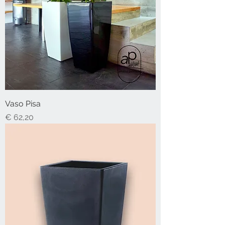
Vaso Pisa
Preço
€ 62,20