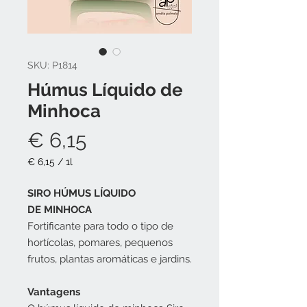
SKU: P1814
Húmus Líquido de
Minhoca
Preço
€ 6,15
€ 6,15
/
1l
€ 6,15
por
SIRO HÚMUS LÍQUIDO
1
DE MINHOCA
litro
Fortificante para todo o tipo de
hortícolas, pomares, pequenos
frutos, plantas aromáticas e jardins.
Vantagens