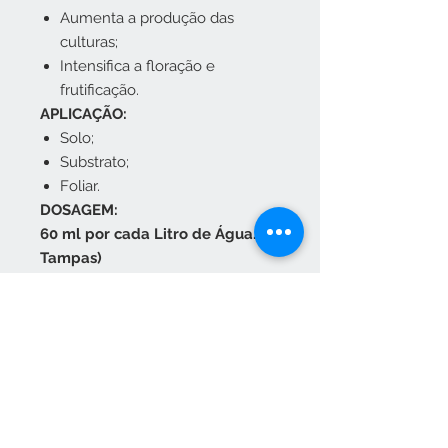
Aumenta a produção das
culturas;
Intensifica a floração e
frutificação.
APLICAÇÃO:
Solo;
Substrato;
Foliar.
DOSAGEM:
60 ml por cada Litro de Água. ( 2
Tampas)
CALENDÁRIO DE APLICAÇÃO
Jan
|
Fev
|
Mar
|
Abr
|
Mai
|
Jun
|
Ju
l
|
Ago
|
Set
|
Out
|
Nov
|
Dez
Disponibilidade: