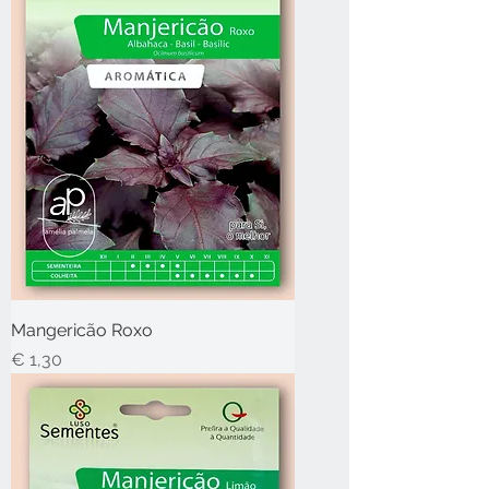
Mangericão Roxo
Preço
€ 1,30