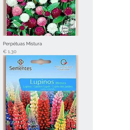
Perpétuas Mistura
Preço
€ 1,30