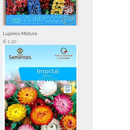
Lupinos Mistura
Preço
€ 1,30