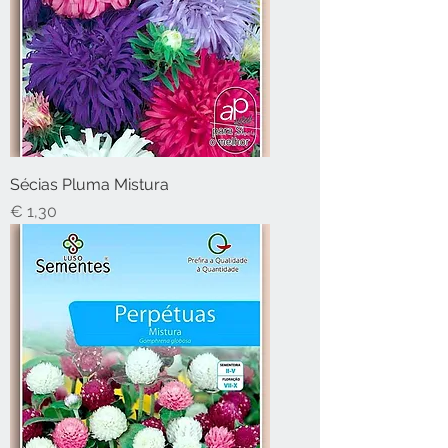
Sécias Pluma Mistura
Preço
€ 1,30