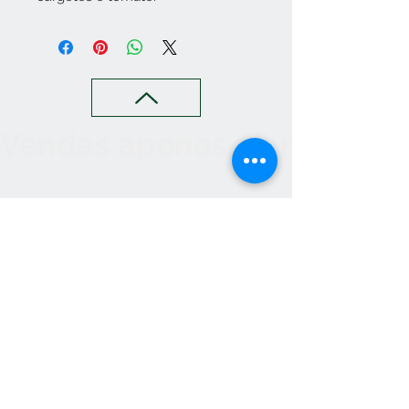
Vendas apenas no nosso C
Contato
265 239 058
(Chamada para a rede fixa
nacional)
ameliapalmela@icloud.com
Informações
Aceitamos