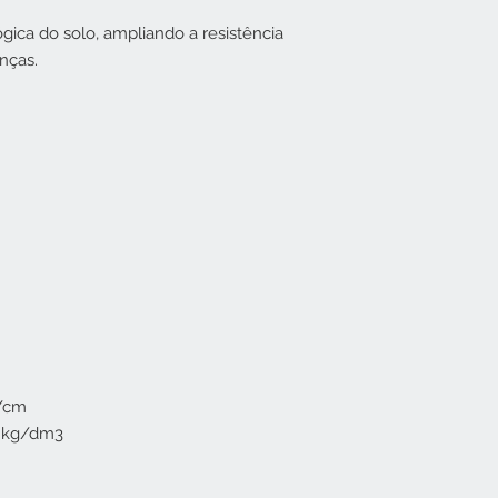
lógica do solo, ampliando a resistência
nças.
S/cm
5 kg/dm3