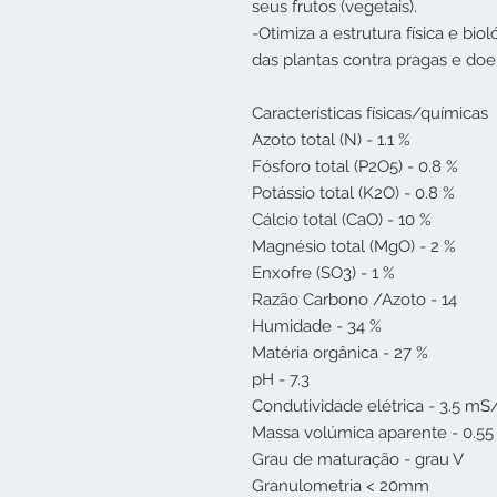
seus frutos (vegetais).
-Otimiza a estrutura física e bio
das plantas contra pragas e doe
Características físicas/químicas
Azoto total (N) - 1.1 %
Fósforo total (P2O5) - 0.8 %
Potássio total (K2O) - 0.8 %
Cálcio total (CaO) - 10 %
Magnésio total (MgO) - 2 %
Enxofre (SO3) - 1 %
Razão Carbono /Azoto - 14
Humidade - 34 %
Matéria orgânica - 27 %
pH - 7.3
Condutividade elétrica - 3.5 m
Massa volúmica aparente - 0.5
Grau de maturação - grau V
Granulometria < 20mm