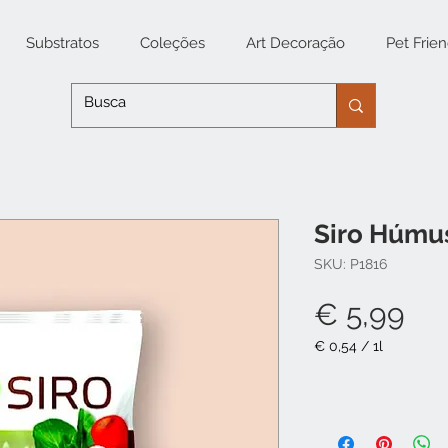
Substratos
Coleções
Art Decoração
Pet Frien
Siro Húmus
SKU: P1816
Pr
€ 5,99
€ 0,54
/
1l
€ 0,54
por
1
litro