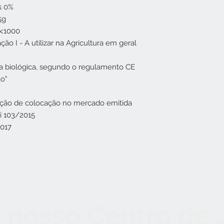
s 0%
5g
 <1000
ção I - A utilizar na Agricultura em geral
ura biológica, segundo o regulamento CE
o"
ação de colocação no mercado emitida
i 103/2015
2017
 nosso Centro de