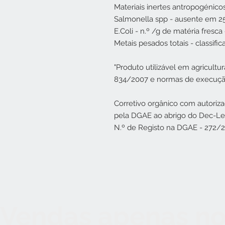
Materiais inertes antropogénico
Salmonella spp - ausente em 2
E.Coli - n.º /g de matéria fresca
Metais pesados totais - classifica
"Produto utilizável em agricult
834/2007 e normas de execuçã
Corretivo orgânico com autoriz
pela DGAE ao abrigo do Dec-Le
N.º de Registo na DGAE - 272/
Vendas apenas no