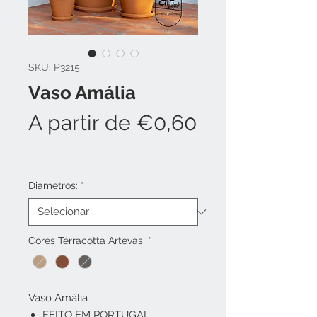
SKU: P3215
Vaso Amália
A partir de
€0,60
Preço
promocional
Diametros:
*
Cores Terracotta Artevasi
*
Vaso Amália
FEITO EM PORTUGAL