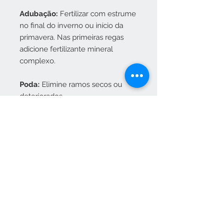
Adubação:
Fertilizar com estrume
no final do inverno ou início da
primavera. Nas primeiras regas
adicione fertilizante mineral
complexo.
Poda:
Elimine ramos secos ou
deteriorados.
Doenças:
O Pulgão lanigero,
instala-se nos galhos e folhas, que
costumam secar e cair. No
inverno, faça um bom tratamento
com inseticidas e cobre para
eliminar as pragas e doenças que
estarão hibernando.
TRATAMENTO DE FRUTAS: