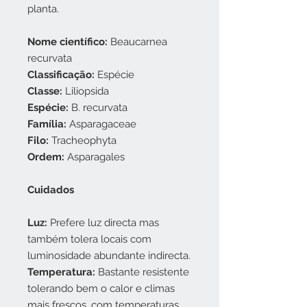
planta.
Nome científico:
Beaucarnea
recurvata
Classificação:
Espécie
Classe:
Liliopsida
Espécie:
B. recurvata
Família:
Asparagaceae
Filo:
Tracheophyta
Ordem:
Asparagales
Cuidados
Luz:
Prefere luz directa mas
também tolera locais com
luminosidade abundante indirecta.
Temperatura:
Bastante resistente
tolerando bem o calor e climas
mais frescos, com temperaturas