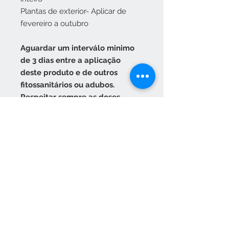
Plantas de exterior- Aplicar de
fevereiro a outubro
Aguardar um interválo minimo
de 3 dias entre a aplicação
deste produto e de outros
fitossanitários ou adubos.
Respeitar sempre as doses
recomendadas.
Pecauções Especiais
Guardar em local fresco e seco, fora
do alcançe das crianças e animais.
Em caso de contato com os olhos
lavar abundantemente com água e
sabão. Em caso de ingestão
contactar um médico.