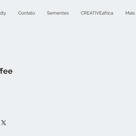
dly
Contato
Sementes
CREATIVEafrica
Mais
ffee
reço