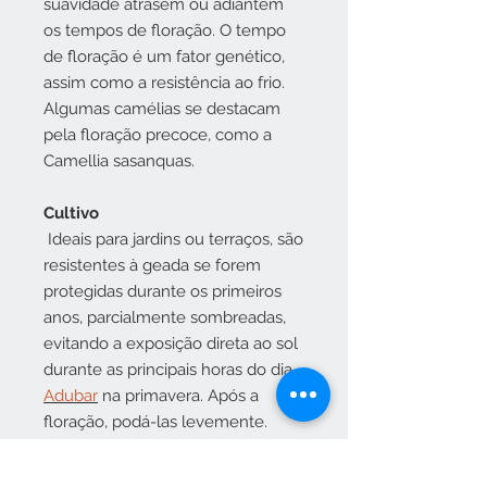
suavidade atrasem ou adiantem
os tempos de floração. O tempo
de floração é um fator genético,
assim como a resistência ao frio.
Algumas camélias se destacam
pela floração precoce, como a
Camellia sasanquas.
Cultivo
Ideais para jardins ou terraços, são
resistentes à geada se forem
protegidas durante os primeiros
anos, parcialmente sombreadas,
evitando a exposição direta ao sol
durante as principais horas do dia.
Adubar
na primavera. Após a
floração, podá-las levemente.
Usar
terra ácida
, pH 4,5-5,5.