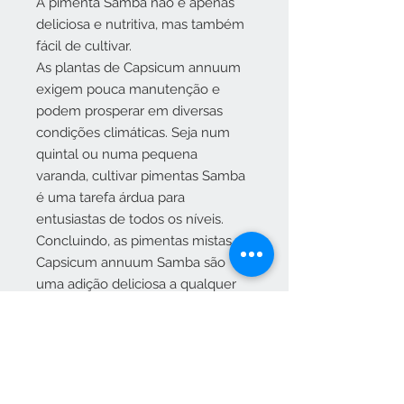
A pimenta Samba não é apenas
deliciosa e nutritiva, mas também
fácil de cultivar.
As plantas de Capsicum annuum
exigem pouca manutenção e
podem prosperar em diversas
condições climáticas. Seja num
quintal ou numa pequena
varanda, cultivar pimentas Samba
é uma tarefa árdua para
entusiastas de todos os níveis.
Concluindo, as pimentas mistas
Capsicum annuum Samba são
uma adição deliciosa a qualquer
repertório culinário.
Suas cores vibrantes, sabores
variados e benefícios nutricionais
as tornam um ingrediente versátil
e procurado. Sejam usadas cruas