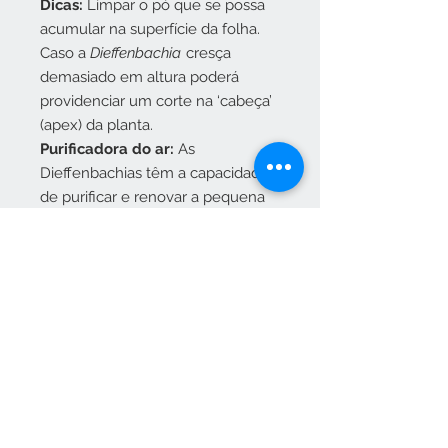
Dicas:
Limpar o pó que se possa
acumular na superfície da folha.
Caso a
Dieffenbachia
cresça
demasiado em altura poderá
providenciar um corte na ‘cabeça’
(apex) da planta.
Purificadora do ar:
As
Dieffenbachias têm a capacidade
de purificar e renovar a pequena
camada de ar em seu redor.
Toxicidade
: As folhas são tóxicas
quando ingeridas, mantenha
afastado de animais e crianças.
Origem:
América Central /
Tropical.