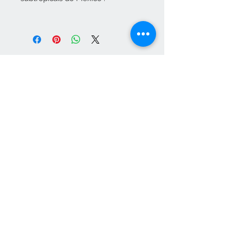
Vendas apenas no nosso C
Contato
265 239 058
(Chamada para a rede fixa
nacional)
ameliapalmela@icloud.com
Informações
Aceitamos