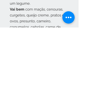
um legume.
Vai bem
com maçãs, cenouras,
curgetes, queijo creme, pratos de
ovos, presunto, carneiro,
cogumelos, cebolas, carne de
porco, batatas e outros legumes
de raiz, leguminosas, arroz, peixe
fumado, milho-doce, tomate e
atum.
Combina bem
com louro,
alcaravia, malaguetas, cebolinho,
endro, alho, zimbro, orégãos, salsa
e tomilho.deve ser utilizada em
pequenas quantidades.
Localização:
Ao Sol ou Meia sombra
Outras características: