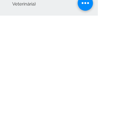
Veterinária)
FICHA DE SEGURANÇA
Ver Ficha Segurança
FICHA TÉCNICA
Ver Ficha Técnica
OBSERVAÇÔES
INIMIGOS:
Lesmas (Deroceras sp.)
e caracóis (Helix aspersa)
Aplicações ao ar livre.
Uso não profissional