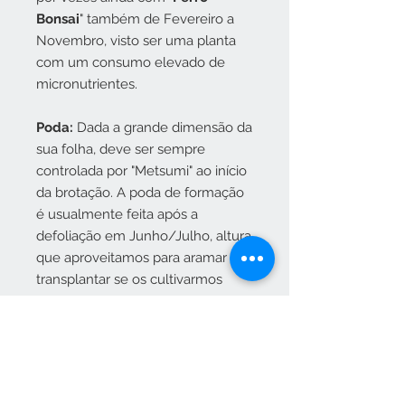
Bonsai
" também de Fevereiro a
Novembro, visto ser uma planta
com um consumo elevado de
micronutrientes.
Poda:
Dada a grande dimensão da
sua folha, deve ser sempre
controlada por "Metsumi" ao início
da brotação. A poda de formação
é usualmente feita após a
defoliação em Junho/Julho, altura
que aproveitamos para aramar e
transplantar se os cultivarmos
como Bonsai. Quando cortada
liberta látex, o qual se "estanca"
bem, borrifando a planta com
água.