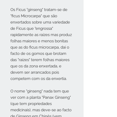
Os Ficus "ginseng" tratam-se de
"ficus Microcarpa" que são
enxertados sobre uma variedade
de Ficus que "engrossa"
rapidamente as raízes mas produz
folhas maiores e menos bonitas
que as do ficus microcarpa, daí o
facto de os gomos que brotam
das "raízes" terem folhas maiores
que os da zona enxertada, e
devem ser arrancados pois
competem com os da enxertia.
O nome "ginseng" nada tem que
ver com a planta "Panax Ginseng"
(que tem propriedades
medicinais), mas deve-se ao facto
de Ginseng em Chinês (vem