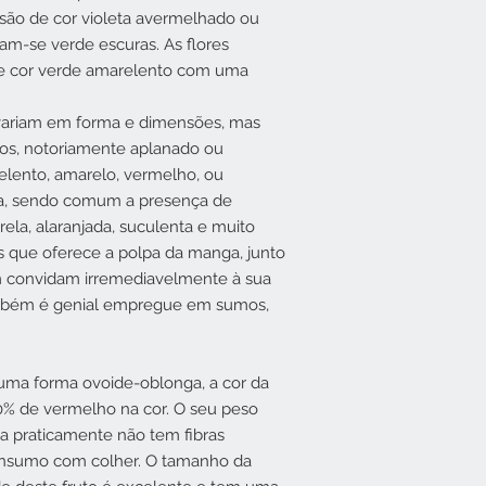
s são de cor violeta avermelhado ou
am-se verde escuras. As flores
de cor verde amarelento com uma
​e variam em forma e dimensões, mas
os, notoriamente aplanado ou
lento, amarelo, vermelho, ou
sa, sendo comum a presença de
rela, alaranjada, suculenta e muito
s que oferece a polpa da manga, junto
 convidam irremediavelmente à sua
mbém é genial empregue em sumos,
 uma forma ovoide-oblonga, a cor da
% de vermelho na cor. O seu peso
pa praticamente não tem fibras
nsumo com colher. O tamanho da