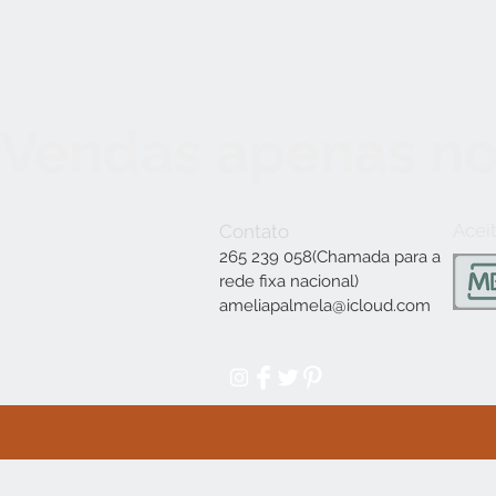
Vendas apenas no
Acei
Contato
265 239 058(Chamada para a
rede fixa nacional)
ameliapalmela@icloud.com