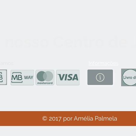
 nosso Centro de
tamos
Informações
© 2017 por Amélia Palmela