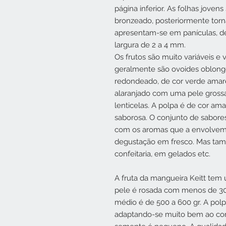
página inferior. As folhas joven
bronzeado, posteriormente torn
apresentam-se em panículas, 
largura de 2 a 4 mm.
Os frutos são muito variáveis ​
geralmente são ovoides oblong
redondeado, de cor verde amare
alaranjado com uma pele gros
lenticelas. A polpa é de cor ama
saborosa. O conjunto de sabore
com os aromas que a envolvem
degustação em fresco. Mas ta
confeitaria, em gelados etc.
A fruta da mangueira Keitt tem
pele é rosada com menos de 30
médio é de 500 a 600 gr. A pol
adaptando-se muito bem ao co