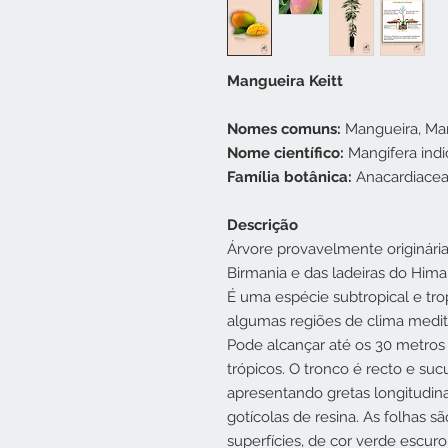
Mangueira Keitt
Nomes comuns:
Mangueira, Ma
Nome científico:
Mangifera indi
Família botânica:
Anacardiace
Descrição
Árvore provavelmente originária
Birmania e das ladeiras do Him
É uma espécie subtropical e tro
algumas regiões de clima medit
Pode alcançar até os 30 metros d
trópicos. O tronco é recto e su
apresentando gretas longitudi
gotícolas de resina. As folhas s
superfícies, de cor verde escur