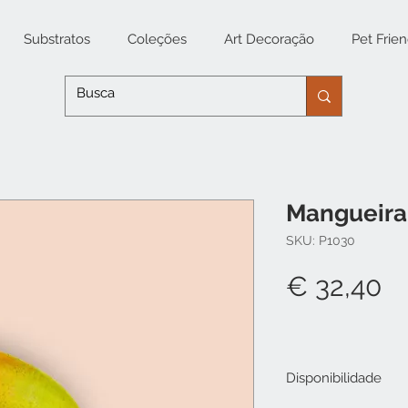
Substratos
Coleções
Art Decoração
Pet Frien
Mangueira 
SKU: P1030
P
€ 32,40
Disponibilidade