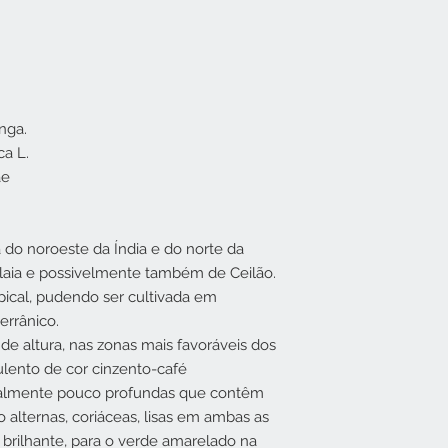
nga.
ca L.
ae
 do noroeste da Índia e do norte da
alaia e possivelmente também de Ceilão.
pical, pudendo ser cultivada em
errânico.
e altura, nas zonas mais favoráveis ​​dos
culento de cor cinzento-café
nalmente pouco profundas que contêm
ão alternas, coriáceas, lisas em ambas as
o brilhante, para o verde amarelado na