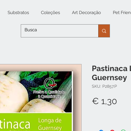
Substratos
Coleções
Art Decoração
Pet Frien
Pastinaca
Guernsey
SKU: P2857.P
Pr
€ 1,30