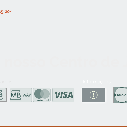
15-20º
 nosso Centro de
tamos
Informações