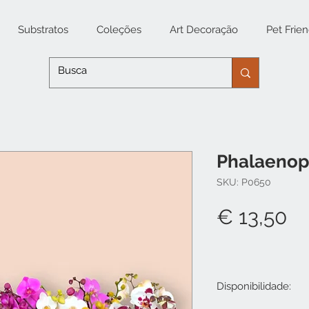
Substratos
Coleções
Art Decoração
Pet Frien
Phalaenop
SKU: P0650
Pr
€ 13,50
Disponibilidade: