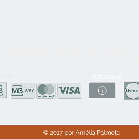
 nosso Centro de
tamos
Informações
© 2017 por Amélia Palmela