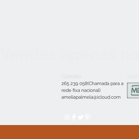
Vendas apenas no
Acei
Contato
265 239 058(Chamada para a
rede fixa nacional)
ameliapalmela@icloud.com