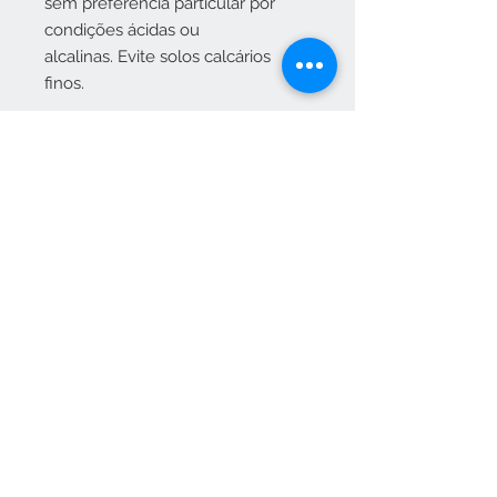
sem preferência particular por
condições ácidas ou
alcalinas. Evite solos calcários
finos.
Crescendo naturalmente num
tufo baixo em forma de cúpula,
eles também podem ser
facilmente aparados no formato
(da mesma forma que se apararia
o teixo), melhor realizado na
primavera para obter o máximo
efeito da folhagem.
Propriedades