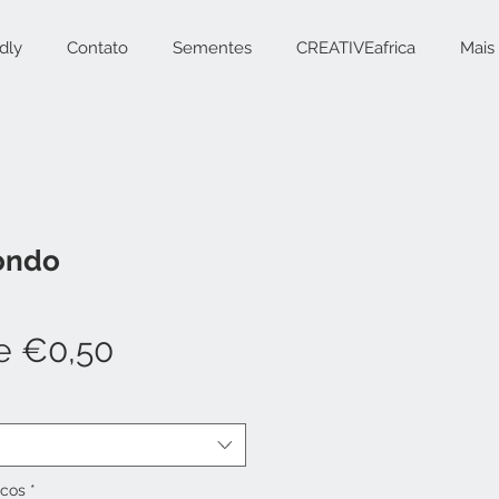
dly
Contato
Sementes
CREATIVEafrica
Mais
ondo
Preço
de
€0,50
promocional
icos
*