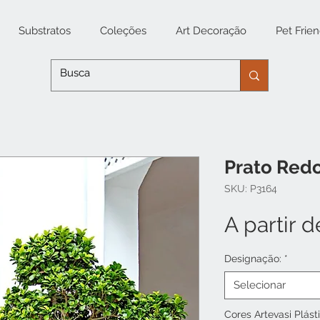
Substratos
Coleções
Art Decoração
Pet Frien
Prato Red
SKU: P3164
A partir 
Designação:
*
Selecionar
Cores Artevasi Plást