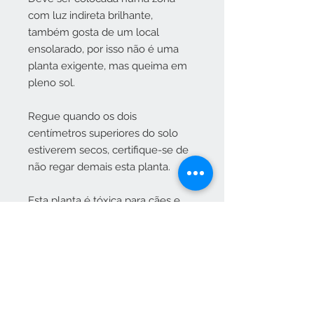
com luz indireta brilhante,
também gosta de um local
ensolarado, por isso não é uma
planta exigente, mas queima em
pleno sol.
Regue quando os dois
centímetros superiores do solo
estiverem secos, certifique-se de
não regar demais esta planta.
Esta planta é tóxica para cães e
gatos.
Tamanho da planta: Vaso
suspensão 25cm x A 50cm
Plantas fornecidas em um vaso de