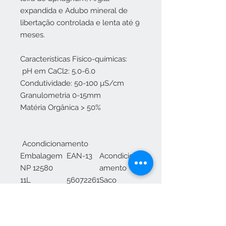
expandida e Adubo mineral de
libertação controlada e lenta até 9
meses.
Características Físico-químicas:
pH em CaCl2: 5.0-6.0
Condutividade: 50-100 µS/cm
Granulometria 0-15mm
Matéria Orgânica > 50%
Acondicionamento
Embalagem
EAN-13
Acondicion
NP 12580
amento
11L
56072261
Saco
00153