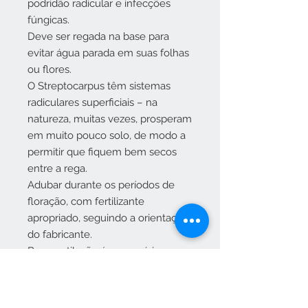
podridão radicular e infecções
fúngicas.
Deve ser regada na base para
evitar água parada em suas folhas
ou flores.
O Streptocarpus têm sistemas
radiculares superficiais – na
natureza, muitas vezes, prosperam
em muito pouco solo, de modo a
permitir que fiquem bem secos
entre a rega.
Adubar durante os períodos de
floração, com fertilizante
apropriado, seguindo a orientação
do fabricante.
Boa ventilação é necessária para
prevenir infecções fúngicas
quando em interior.
Durante o inverno, quando a