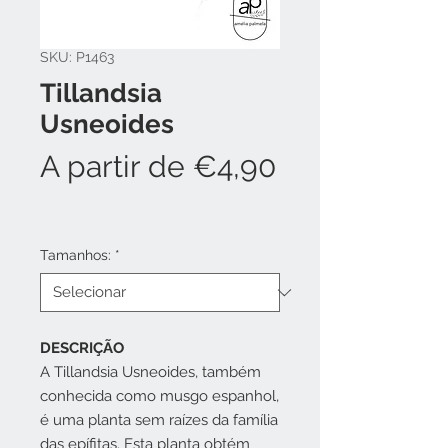
SKU: P1463
Tillandsia
Usneoides
A partir de
€4,90
Preço
promocional
Tamanhos:
*
DESCRIÇÃO
A Tillandsia Usneoides, também
conhecida como musgo espanhol,
é uma planta sem raízes da família
das epífitas. Esta planta obtém