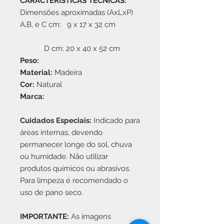
CARACTERÍSTICAS TÉCNICAS:
Dimensões aproximadas (AxLxP)
A,B, e C cm: 9 x 17 x 32 cm
D cm: 20 x 40 x 52 cm
Peso:
Material:
Madeira
Cor:
Natural
Marca:
Cuidados Especiais:
Indicado para
áreas internas, devendo
permanecer longe do sol, chuva
ou humidade. Não utilizar
produtos químicos ou abrasivos.
Para limpeza é recomendado o
uso de pano seco.
IMPORTANTE:
As imagens