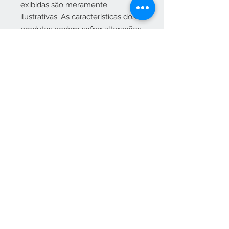
exibidas são meramente
ilustrativas. As características dos
produtos podem sofrer alterações
nos tons e formatos da madeira,
por se tratar de um produto
natural.
Vendas apenas no nosso C
Contato
265 239 058
(Chamada para a rede fixa
nacional)
ameliapalmela@icloud.com