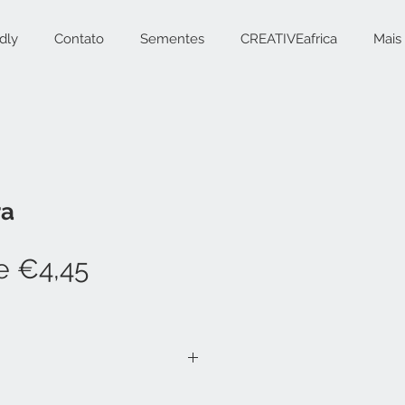
dly
Contato
Sementes
CREATIVEafrica
Mais
ra
Preço
de
€4,45
promocional
M | Capacidade: 0,7L