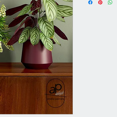
Ø 14,3CM X H 13C
Ø 17CM X H 15,8C
Ø 20CM X H 18,6C