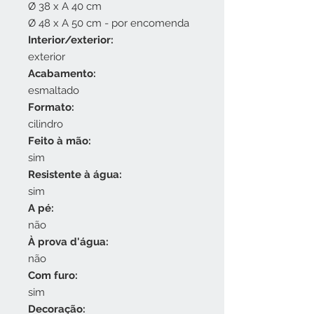
Ø 38 x A 40 cm
Ø 48 x A 50 cm - por encomenda
Interior/exterior:
exterior
Acabamento:
esmaltado
Formato:
cilindro
Feito à mão:
sim
Resistente à água:
sim
A pé:
não
À prova d'água:
não
Com furo:
sim
Decoração: