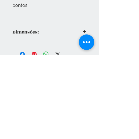
pontos
Dimensões:
Ø 33 x A 34 cm
Ø 38 x A 40 cm
Ø 48 x A 50 cm - por encomenda
Vendas apenas no nosso C
Contato
265 239 058
(Chamada para a rede fixa
nacional)
ameliapalmela@icloud.com