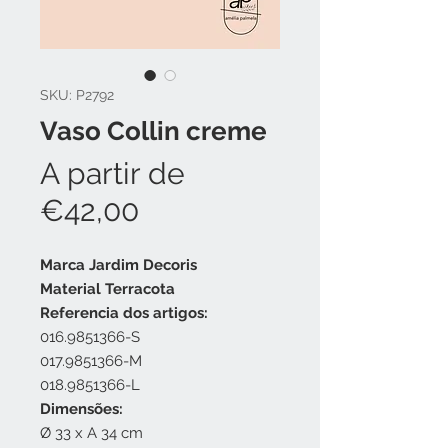
SKU: P2792
Vaso Collin creme
A partir de
Preço
€42,00
promocional
Marca
Jardim Decoris
Material
Terracota
Referencia dos artigos:
016.9851366-S
017.9851366-M
018.9851366-L
Dimensões:
Ø 33 x A 34 cm