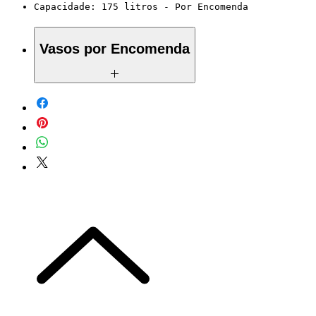
Capacidade: 175 litros - Por Encomenda
Vasos por Encomenda
68cm
D68 x A55 cm
Capacidade: 120 litros -
Por
Encomenda
78cm
D78 x A61 cm
Capacidade: 175 litros -
Por
Encomenda