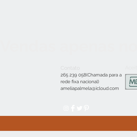
Vendas apenas no
Acei
Contato
265 239 058(Chamada para a
rede fixa nacional)
ameliapalmela@icloud.com