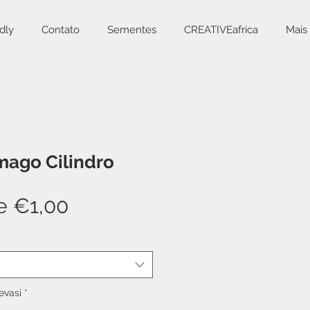
dly
Contato
Sementes
CREATIVEafrica
Mais
mago Cilindro
Preço
de
€1,00
promocional
evasi
*