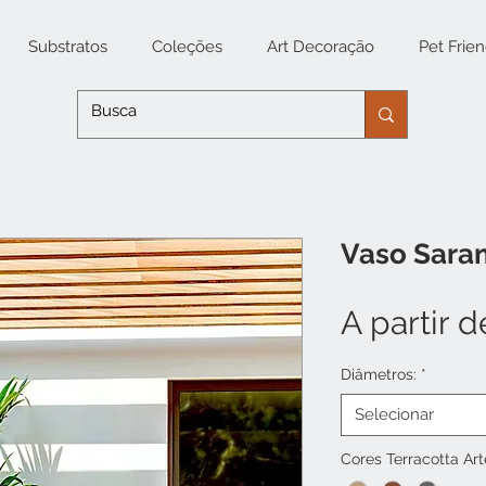
Substratos
Coleções
Art Decoração
Pet Frien
Vaso Sara
A partir 
Diâmetros:
*
Selecionar
Cores Terracotta Art