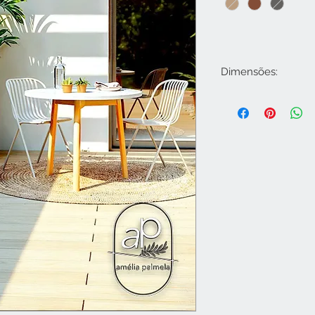
Dimensões:
Ø 8,7CM X H 6,6C
Ø 12,1CM X H 10C
Ø 14CM X H 11,7C
Ø 18CM X H 15,1C
Ø 23CM X H 19,1C
Ø 28CM X H 22,9C
Ø 33CM X H 26,9C
Ø 39CM X H 31,5C
Ø 44CM X H 35,5C
Ø 50CM X H 40,4C
Ø 56CM X H 45,7C