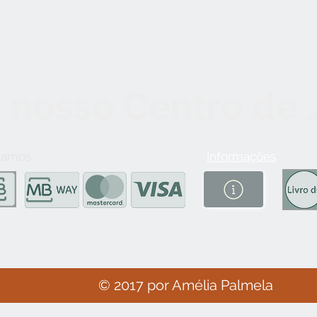
 nosso Centro de
tamos
Informações
© 2017 por Amélia Palmela