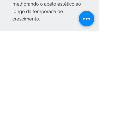
melhorando o apelo estético ao
longo da temporada de
crescimento.
Nota
As condições acima descritas, são
as normais.
No entanto, dadas as inconstantes
condições meteorológicas,
deverão ser tomadas as
precauções necessárias para
mitigar as adversidades dai
resultantes.
Propriedades
Tamanho do
26 cm
vaso