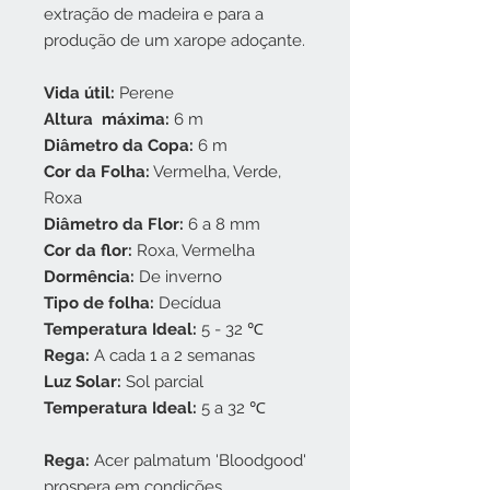
extração de madeira e para a
produção de um xarope adoçante.
Vida útil:
Perene
Altura máxima:
6 m
Diâmetro da Copa:
6 m
Cor da Folha:
Vermelha, Verde,
Roxa
Diâmetro da Flor:
6 a 8 mm
Cor da flor:
Roxa, Vermelha
Dormência:
De inverno
Tipo de folha:
Decídua
Temperatura Ideal:
5 - 32 ℃
Rega:
A cada 1 a 2 semanas
Luz Solar:
Sol parcial
Temperatura Ideal:
5 a 32 ℃
Rega:
Acer palmatum 'Bloodgood'
prospera em condições