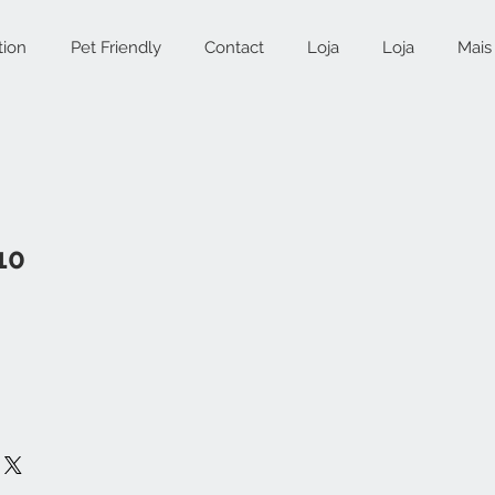
tion
Pet Friendly
Contact
Loja
Loja
Mais
10
ce