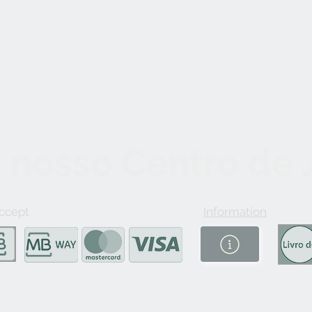
 nosso Centro de
ccept
Information