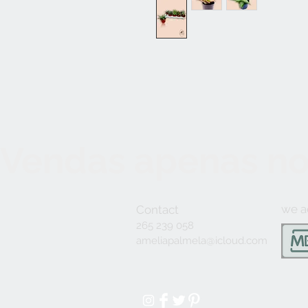
Vendas apenas no
we a
Contact
265 239 058
ameliapalmela@icloud.com