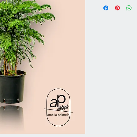
Altura
Largura
Tamanho do pote
Peso
Substrato
Temperatura
Intensidade da luz
Humidade
Matiz da cor das f
Florescendo