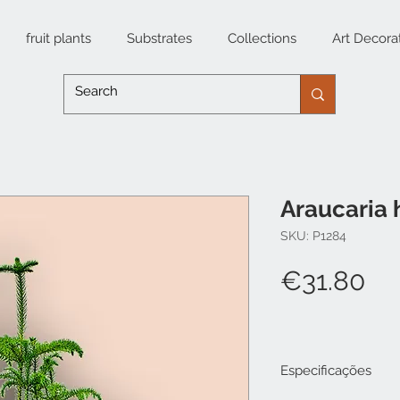
fruit plants
Substrates
Collections
Art Decora
Araucaria 
SKU: P1284
Pr
€31.80
Especificações