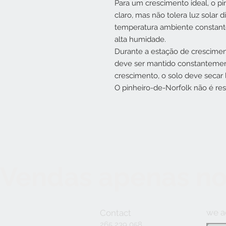
Para um crescimento ideal, o pi
claro, mas não tolera luz solar 
temperatura ambiente constante
alta humidade.
Durante a estação de crescimen
deve ser mantido constantemen
crescimento, o solo deve secar 
O pinheiro-de-Norfolk não é res
Vendas apenas no
we a
Contact
265 239 058