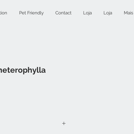
tion
Pet Friendly
Contact
Loja
Loja
Mais
heterophylla
ice