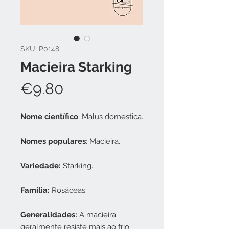
SKU: P0148
Macieira Starking
Price
€9.80
Nome científico
: Malus domestica.
Nomes populares
: Macieira.
Variedade:
Starking.
Família:
Rosáceas.
Generalidades:
A macieira
geralmente resiste mais ao frio